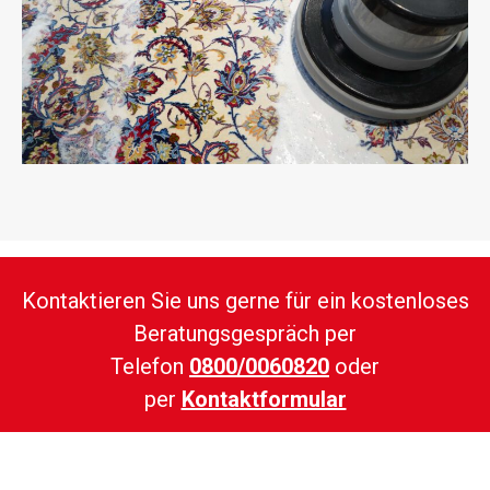
Kontaktieren Sie uns gerne für ein kostenloses
Beratungsgespräch per
Telefon
0800/0060820
oder
per
Kontaktformular